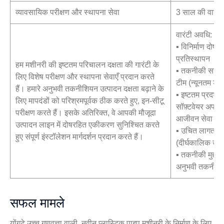
व्यावसायिक परीक्षण और स्थापना सेवा
3 साल की वारंट
वारंटी अवधि: 3 वर
▪ विनिर्माण दोषो
प्रतिस्थापन
हम मशीनरी की इष्टतम परिचालन दक्षता की गारंटी के
▪ तकनीकी सहायता
लिए विशेष परीक्षण और स्थापना सेवाएँ प्रदान करते
टीम (न्यूनतम डा
हैं। हमारे अनुभवी तकनीशियन उत्पादन दक्षता बढ़ाने के
▪ इष्टतम प्रदर्
लिए मापदंडों को परिश्रमपूर्वक ठीक करते हुए, इन-सीटू
सॉफ़्टवेयर अपडे
परीक्षण करते हैं। इसके अतिरिक्त, वे आपकी मौजूदा
आजीवन सेवा समर
उत्पादन लाइन में दोषरहित एकीकरण सुनिश्चित करते
▪ उचित लागत पर
हुए संपूर्ण इंस्टॉलेशन मार्गदर्शन प्रदान करते हैं।
(दीर्घकालिक उप
▪ तकनीकी मुद्दों
अनुभवी तकनीश
सफल मामले
योंगटे उच्च गुणवत्ता वाली, नवीन प्लास्टिक पाइप मशीनरी के निर्माण के लिए