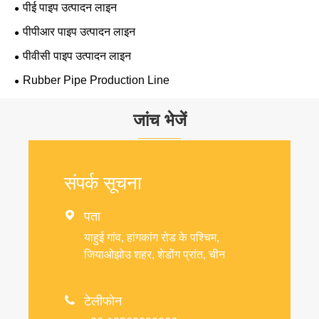
पीई पाइप उत्पादन लाइन
पीपीआर पाइप उत्पादन लाइन
पीवीसी पाइप उत्पादन लाइन
Rubber Pipe Production Line
जांच भेजें
संपर्क सूचना

पता
याहुई गांव, हांगकांग रोड के पश्चिम,
जियाओझोउ शहर, शेडोंग प्रांत, चीन

टेलीफोन