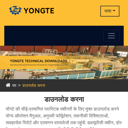
भाषा
घर
डाउनलोड करना
डाउनलोड करना
योंगटे की सीई-प्रमाणित प्लास्टिक मशीनरी के लिए मुफ्त डाउनलोड करने
योग्य ऑपरेशन मैनुअल, अनुभवी फॉर्मूलेशन, तकनीकी विशिष्टताओं,
व्यवहार्यता रिपोर्ट और प्रमाणन दस्तावेजों तक पहुंचें: डब्ल्यूपीसी मशीन, डोर