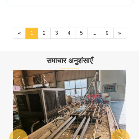
«
1
2
3
4
5
...
9
»
समाचार अनुशंसाएँ

