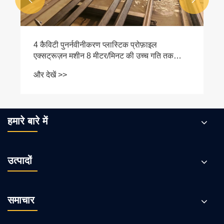
4 कैविटी पुनर्नवीनीकरण प्लास्टिक प्रोफ़ाइल
एक्सट्रूज़न मशीन 8 मीटर/मिनट की उच्च गति तक
पहुंचती है
और देखें >>
हमारे बारे में
उत्पादों
समाचार