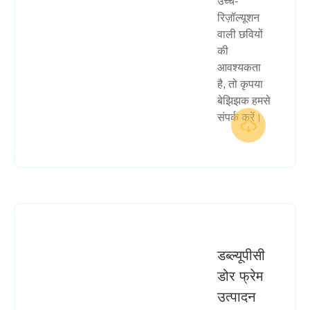
उच्च-
रिज़ॉल्यूशन
वाली छवियों
की
आवश्यकता
है, तो कृपया
बेझिझक हमसे
संपर्क करें।

डब्ल्यूपीसी
डोर फ्रेम
उत्पादन