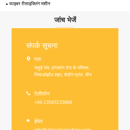
फाइबर रीसाइक्लिंग मशीन
जांच भेजें
संपर्क सूचना

पता
याहुई गांव, हांगकांग रोड के पश्चिम,
जियाओझोउ शहर, शेडोंग प्रांत, चीन

टेलीफोन
+86-13583233866
ईमेल

info@ytplasticmachine.com